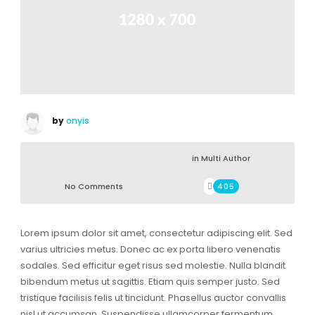
by
onyis
in
Multi Author
No Comments
405
Lorem ipsum dolor sit amet, consectetur adipiscing elit. Sed
varius ultricies metus. Donec ac ex porta libero venenatis
sodales. Sed efficitur eget risus sed molestie. Nulla blandit
bibendum metus ut sagittis. Etiam quis semper justo. Sed
tristique facilisis felis ut tincidunt. Phasellus auctor convallis
nisl ut accumsan. Suspendisse ullamcorper fermentum