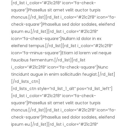
[rd_list i_color=”#21c2f8″ icon=”fa-check-
square”]Phasellus sit amet velit auctor turpis
rhoncus.[/rd_list][rd_list i_color=”#21c2f8″ icon=”fa-
check-square”]Phasellus sed dolor sodales, eleifend
ipsum eu.[/rd_list][rd_list i_color=”#21c2f8″
icon=”fa-check-square”]Nullam id dolor in ex
eleifend tempus.[/rd_list][rd_list i_color=”#21c2f8″
icon=”fa-minus-square”]Etiam id lorem vel neque
faucibus fermentum.[/rd_list][rd_list
i_color=”#21c2f8″ icon=”fa-check-square”]Nunc
tincidunt augue in enim sollicitudin feugiat.[/rd_list]
[/rd_lists_ctn]
[rd_lists_ctn style=”rd_list_1_alt” pos=”rd_list_left”]
[rd_list i_color=”#21c2f8″ icon=”fa-check-
square”]Phasellus sit amet velit auctor turpis
rhoncus.[/rd_list][rd_list i_color=”#21c2f8″ icon=”fa-
check-square”]Phasellus sed dolor sodales, eleifend
ipsum eu.[/rd_list][rd_list i_color=”#21c2f8″