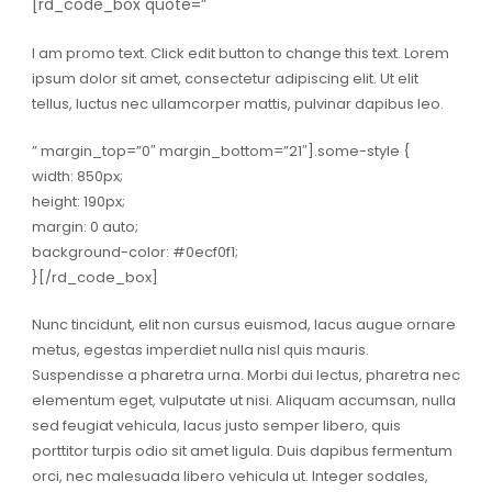
[rd_code_box quote=”
I am promo text. Click edit button to change this text. Lorem
ipsum dolor sit amet, consectetur adipiscing elit. Ut elit
tellus, luctus nec ullamcorper mattis, pulvinar dapibus leo.
” margin_top=”0″ margin_bottom=”21″].some-style {
width: 850px;
height: 190px;
margin: 0 auto;
background-color: #0ecf0f1;
}[/rd_code_box]
Nunc tincidunt, elit non cursus euismod, lacus augue ornare
metus, egestas imperdiet nulla nisl quis mauris.
Suspendisse a pharetra urna. Morbi dui lectus, pharetra nec
elementum eget, vulputate ut nisi. Aliquam accumsan, nulla
sed feugiat vehicula, lacus justo semper libero, quis
porttitor turpis odio sit amet ligula. Duis dapibus fermentum
orci, nec malesuada libero vehicula ut. Integer sodales,