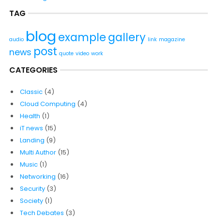
TAG
blog
example
gallery
audio
link
magazine
post
news
quote
video
work
CATEGORIES
Classic
(4)
Cloud Computing
(4)
Health
(1)
iT news
(15)
Landing
(9)
Multi Author
(15)
Music
(1)
Networking
(16)
Security
(3)
Society
(1)
Tech Debates
(3)