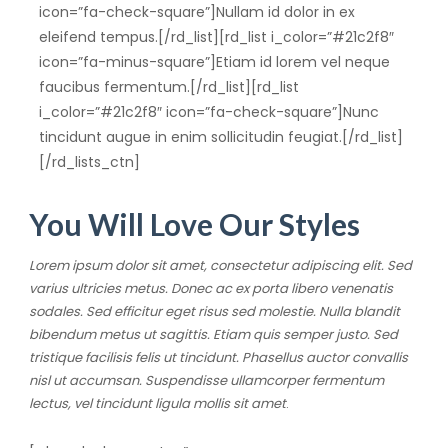
icon=”fa-check-square”]Nullam id dolor in ex
eleifend tempus.[/rd_list][rd_list i_color=”#21c2f8″
icon=”fa-minus-square”]Etiam id lorem vel neque
faucibus fermentum.[/rd_list][rd_list
i_color=”#21c2f8″ icon=”fa-check-square”]Nunc
tincidunt augue in enim sollicitudin feugiat.[/rd_list]
[/rd_lists_ctn]
You Will Love Our Styles
Lorem ipsum dolor sit amet, consectetur adipiscing elit. Sed
varius ultricies metus. Donec ac ex porta libero venenatis
sodales. Sed efficitur eget risus sed molestie. Nulla blandit
bibendum metus ut sagittis. Etiam quis semper justo. Sed
tristique facilisis felis ut tincidunt. Phasellus auctor convallis
nisl ut accumsan. Suspendisse ullamcorper fermentum
lectus, vel tincidunt ligula mollis sit amet
.