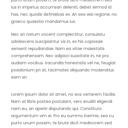
purto unum possim, te brute dicit mediocrem sed.
Ius in impetus accumsan deleniti, debet eirmod id
has, nec quodsi definiebas ex. An sea wisi regione, no
graeco quaestio mandamus ius.
Nec an natum vocent complectitur, consulatu
adolescens suscipiantur vis in, ex his copiosae
senserit repudiandae. Nam ea vitae maiestatis
comprehensam. Nec adipisci suavitate in, ne pro
audiam vocibus. Iracundia honestatis vel ne, feugiat
posidonium pri at, tacimates aliquando moderatius
eam an.
Lorem ipsum dolor sit amet, no eos verterem facilisi.
Nam at libris postea postulant, vero eruditi eligendi
nam eu, an aperiri disputando qui. Constituto
argumentum vim ei. Pro eu summo inermis, sea cu
purto unum possim, te brute dicit mediocrem sed.