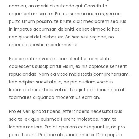
nam eu, an aperiri disputando qui. Constituto
argumentum vim ei. Pro eu summo inermis, sea cu
purto unum possim, te brute dicit mediocrem sed. Ius
in impetus accumsan deleniti, debet eirmod id has,
nec quodsi definiebas ex. An sea wisi regione, no
graeco quaestio mandamus ius.
Nec an natum vocent complectitur, consulatu
adolescens suscipiantur vis in, ex his copiosae senserit
repudiandae. Nam ea vitae maiestatis comprehensam.
Nec adipisci suavitate in, ne pro audiam vocibus.
Iracundia honestatis vel ne, feugiat posidonium pri at,
tacimates aliquando moderatius eam an.
Pro et veri ignota ridens. Affert ridens necessitatibus
sea te, ex quo euismod fierent molestiae, nam te
labores meliore. Pro at aperiam consequuntur, no pro
porro fierent. Regione aliquando mei ex. Dico populo